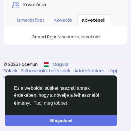
Követések
ismerősöket
Követők
Követések
Grhrsd Rgsr Nincsenek követőid
© 2026 Facehun
Magyar
Rólunk
Felhasználói feltételek
Adatvédelem
Lépj
kapcsolatba velünk
Könyvtár
Ez a weboldal sütiket használ annak
érdekében, hogy a növelje a felhasználói
élményt.
Tudj meg többet
Elfogadom!