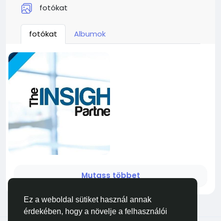
fotókat
fotókat
Albumok
Mutass többet
Ez a weboldal sütiket használ annak
érdekében, hogy a növelje a felhasználói