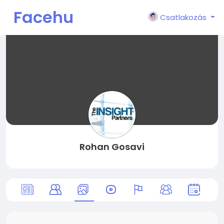
Facehu
Csatlakozás
n
Rohan Gosavi