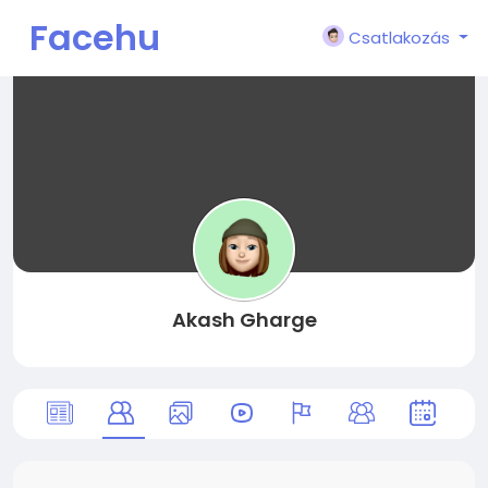
Facehu
Csatlakozás
n
Akash Gharge