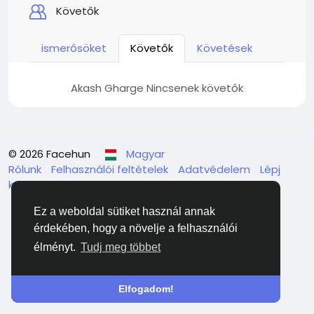
Követők
ismerősöket
Követők
Követések
Akash Gharge Nincsenek követők
© 2026 Facehun
Magyar
Rólunk
Felhasználói feltételek
Adatvédelem
Lépj
kapcsolatba velünk
Könyvtár
Ez a weboldal sütiket használ annak
érdekében, hogy a növelje a felhasználói
élményt.
Tudj meg többet
Elfogadom!