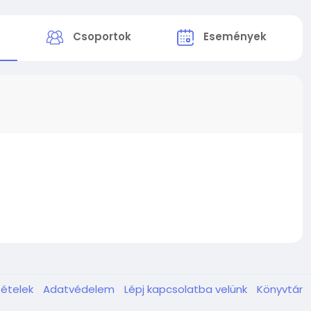
k
Csoportok
Események
tételek
Adatvédelem
Lépj kapcsolatba velünk
Könyvtár