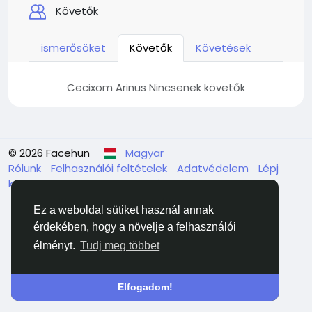
Követők
ismerősöket
Követők
Követések
Cecixom Arinus Nincsenek követők
© 2026 Facehun
Magyar
Rólunk
Felhasználói feltételek
Adatvédelem
Lépj
kapcsolatba velünk
Könyvtár
Ez a weboldal sütiket használ annak
érdekében, hogy a növelje a felhasználói
élményt.
Tudj meg többet
Elfogadom!