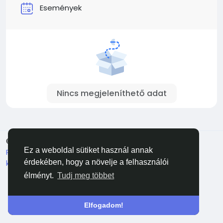
Események
Nincs megjeleníthető adat
© 2026 Facehun
Magyar
Ez a weboldal sütiket használ annak
Rólunk
Felhasználói feltételek
Adatvédelem
Lépj
kapcsolatba velünk
Könyvtár
érdekében, hogy a növelje a felhasználói
élményt.
Tudj meg többet
Elfogadom!