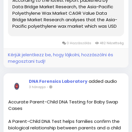
According to the latest report published by
Data Bridge Market Research, the Asia-Pacific
Polyethylene Wax Market CAGR Value Data
Bridge Market Research analyses that the Asia-
Pacific polyethylene wax market which was USD
2, 42,160.72 thousand in 2022, is expected to
reach USD 3,85,967.40 thousand by 2030, and is
0 Hozzászólás
482 Nézettség
expected to undergo a...
Kérjük jelentkezz be, hogy lájkolni, hozzászólni és
megosztani tudj!
added audio
DNA Forensics Laboratory
3 hónapja
-
Accurate Parent-Child DNA Testing for Baby Swap
Cases
A Parent-Child DNA Test helps families confirm the
biological relationship between parents and a child