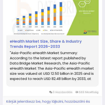
eHealth Market Size, Share & Industry
Trends Report 2026–2033
"Asia-Pacific eHealth Market Summary:
According to the latest report published by
Data Bridge Market Research, the Asia-Pacific
eHealth Market The Asia-Pacific eHealth market
size was valued at USD 12.50 billion in 2025 and is
expected to reach USD 82.48 billion by 2033, at
a CAGR of 26.6% during the forecast period
DBMR team is focused on...
0 Hozzászólás
569 Nézettség
Kérjük jelentkezz be, hogy lájkolni, hozzászólni és