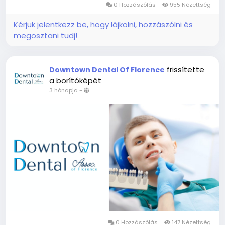
0 Hozzászólás
955 Nézettség
9.26 billion...
Kérjük jelentkezz be, hogy lájkolni, hozzászólni és
megosztani tudj!
frissítette
Downtown Dental Of Florence
a borítóképét
3 hónapja
-
0 Hozzászólás
147 Nézettség