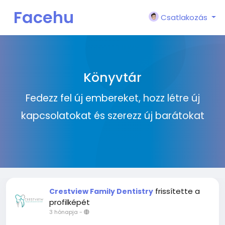
Facehu
Csatlakozás
n
Könyvtár
Fedezz fel új embereket, hozz létre új
kapcsolatokat és szerezz új barátokat
frissítette a
Crestview Family Dentistry
profilképét
3 hónapja
-