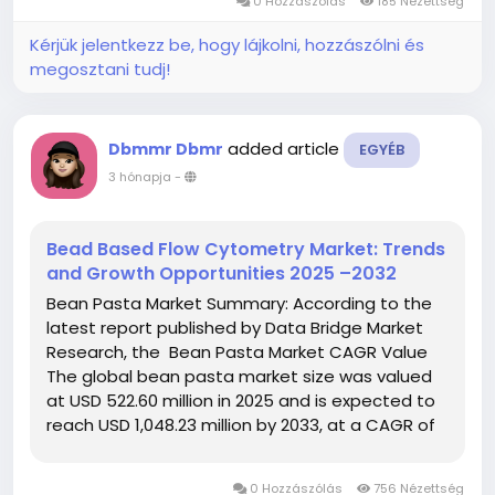
0 Hozzászólás
185 Nézettség
Kérjük jelentkezz be, hogy lájkolni, hozzászólni és
megosztani tudj!
added article
Dbmmr Dbmr
EGYÉB
3 hónapja
-
Bead Based Flow Cytometry Market: Trends
and Growth Opportunities 2025 –2032
Bean Pasta Market Summary: According to the
latest report published by Data Bridge Market
Research, the Bean Pasta Market CAGR Value
The global bean pasta market size was valued
at USD 522.60 million in 2025 and is expected to
reach USD 1,048.23 million by 2033, at a CAGR of
9.09% during the forecast period Bean Pasta
Market report offers a...
0 Hozzászólás
756 Nézettség