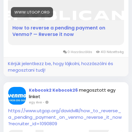
WWW.UTGOP.ORG
How to reverse a pending payment on
Venmo? — Reverse it now
0 Hozzászólás
413 Nézettség
Kérjük jelentkezz be, hogy lájkolni, hozzászólni és
megosztani tudj!
megosztott egy
Kebocok2 Kebocok26
linket
egy éve
-
https://www.utgop.org/davidvilli/how_to_reverse_
a_pending_payment_on_venmo_reverse_it_now
?recruiter_id=1090809