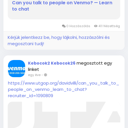
Can you talk to people on Venmo? — Learn
to chat
0 Hozzászólás
411 Nézettség
Kérjük jelentkezz be, hogy lájkolni, hozzászólni és
megosztani tudj!
megosztott egy
Kebocok2 Kebocok26
linket
egy éve
-
https://www.utgop.org/davidvilli/can_you_talk_to_
people_on_venmo_learn_to_chat?
recruiter_id=1090809