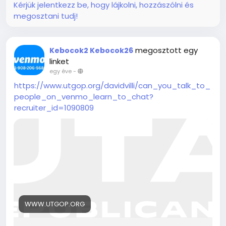
Kérjük jelentkezz be, hogy lájkolni, hozzászólni és
megosztani tudj!
megosztott egy
Kebocok2 Kebocok26
linket
egy éve
-
https://www.utgop.org/davidvilli/can_you_talk_to_
people_on_venmo_learn_to_chat?
recruiter_id=1090809
WWW.UTGOP.ORG