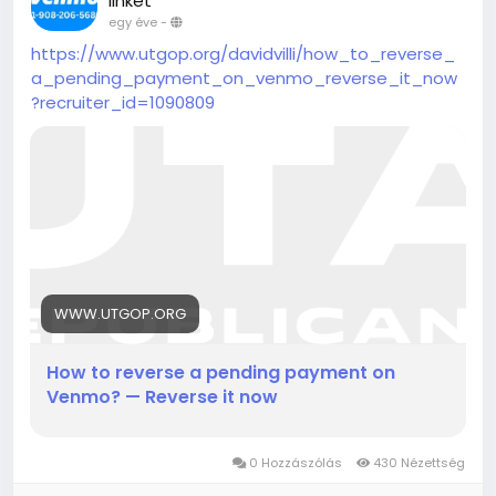
linket
egy éve
-
https://www.utgop.org/davidvilli/how_to_reverse_
a_pending_payment_on_venmo_reverse_it_now
?recruiter_id=1090809
WWW.UTGOP.ORG
How to reverse a pending payment on
Venmo? — Reverse it now
0 Hozzászólás
430 Nézettség