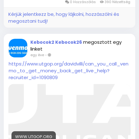
0 Hozzászólás
390 Nézettség
Kérjük jelentkezz be, hogy lájkolni, hozzászólni és
megosztani tudj!
megosztott egy
Kebocok2 Kebocok26
linket
egy éve
-
https://www.utgop.org/davidvilli/can_you_call_ven
mo_to_get_money_back_get_live_help?
recruiter_id=1090809
WWW.UTGOP.ORG