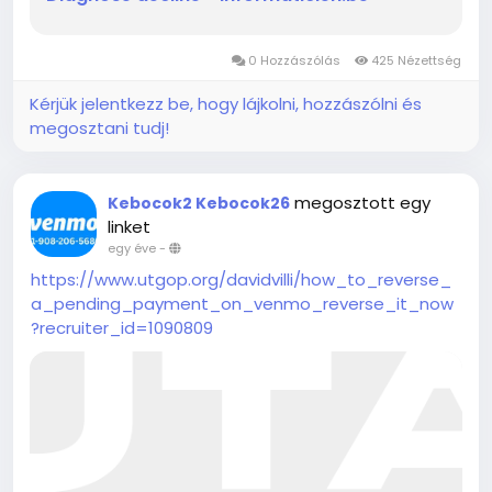
0 Hozzászólás
425 Nézettség
Kérjük jelentkezz be, hogy lájkolni, hozzászólni és
megosztani tudj!
megosztott egy
Kebocok2 Kebocok26
linket
egy éve
-
https://www.utgop.org/davidvilli/how_to_reverse_
a_pending_payment_on_venmo_reverse_it_now
?recruiter_id=1090809