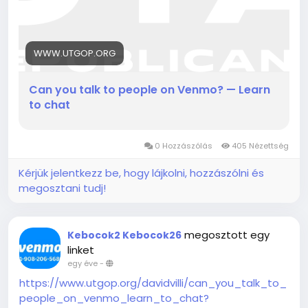
WWW.UTGOP.ORG
Can you talk to people on Venmo? — Learn
to chat
0 Hozzászólás
405 Nézettség
Kérjük jelentkezz be, hogy lájkolni, hozzászólni és
megosztani tudj!
megosztott egy
Kebocok2 Kebocok26
linket
egy éve
-
https://www.utgop.org/davidvilli/can_you_talk_to_
people_on_venmo_learn_to_chat?