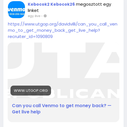
megosztott egy
Kebocok2 Kebocok26
linket
egy éve
-
https://www.utgop.org/davidvilli/can_you_call_ven
mo_to_get_money_back_get_live_help?
recruiter_id=1090809
WWW.UTGOP.ORG
Can you call Venmo to get money back? —
Get live help