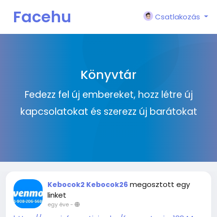
Facehu
Csatlakozás
n
Könyvtár
Fedezz fel új embereket, hozz létre új
kapcsolatokat és szerezz új barátokat
megosztott egy
Kebocok2 Kebocok26
linket
egy éve
-