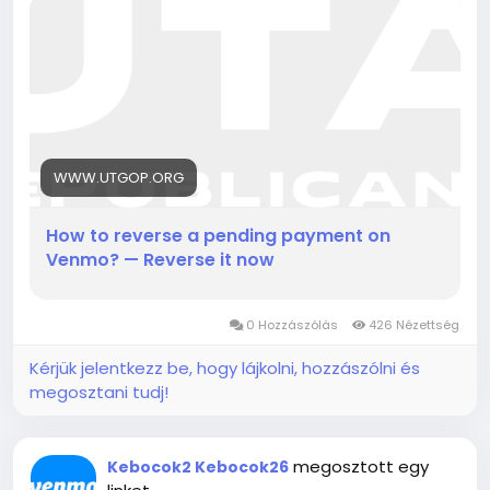
WWW.UTGOP.ORG
How to reverse a pending payment on
Venmo? — Reverse it now
0 Hozzászólás
426 Nézettség
Kérjük jelentkezz be, hogy lájkolni, hozzászólni és
megosztani tudj!
megosztott egy
Kebocok2 Kebocok26