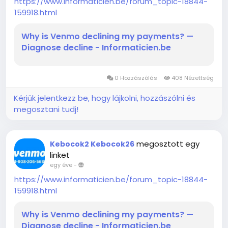
https://www.informaticien.be/forum_topic-18844-
159918.html
Why is Venmo declining my payments? —
Diagnose decline - Informaticien.be
0 Hozzászólás
408 Nézettség
Kérjük jelentkezz be, hogy lájkolni, hozzászólni és
megosztani tudj!
megosztott egy
Kebocok2 Kebocok26
linket
egy éve
-
https://www.informaticien.be/forum_topic-18844-
159918.html
Why is Venmo declining my payments? —
Diagnose decline - Informaticien.be