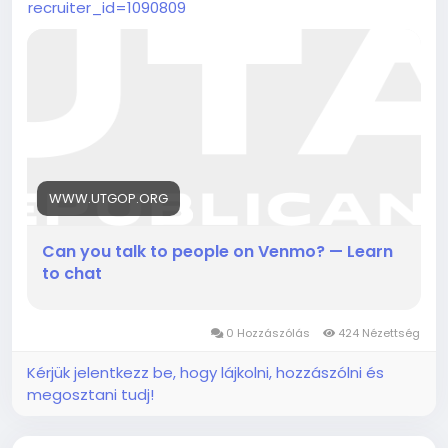
recruiter_id=1090809
WWW.UTGOP.ORG
Can you talk to people on Venmo? — Learn
to chat
0 Hozzászólás
424 Nézettség
Kérjük jelentkezz be, hogy lájkolni, hozzászólni és
megosztani tudj!