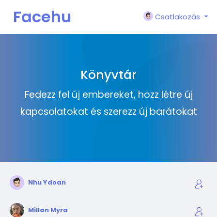
Facehu
Csatlakozás
n
Könyvtár
Fedezz fel új embereket, hozz létre új
kapcsolatokat és szerezz új barátokat
Nhu Ydoan
Millan Myra