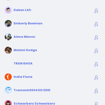
Daken Lkfr
Emberly Bowman
Alexa Mason
Malani Hodge
TRAN KHOA
India Fiona
Tramanh3004123 DDD
Schwarbery Schwarbery