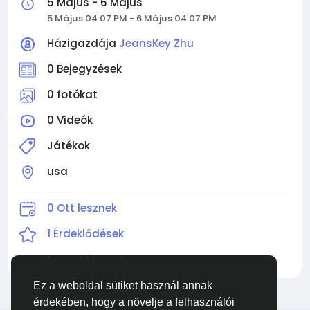
friends, the Jumping Game adds an extra layer of
5 Május - 6 Május
depth and excitement, reaffirming why Black Ops
5 Május 04:07 PM - 6 Május 04:07 PM
Zombies continues to captivate fans around the
Házigazdája
JeansKey Zhu
world. Great Call of Duty Black Ops 7 Bot Lobbies for
sale in MMOexp Shop, you can buy cheapest CoD
0 Bejegyzések
BO7 Bot Lobbies service anywhere and anytime.
24/7 online help and fast delivery, contact us at
0 fotókat
once.
0 Videók
Játékok
usa
0 Ott lesznek
1 Érdeklődések
0 Meghívottak
Ez a weboldal sütiket használ annak
érdekében, hogy a növelje a felhasználói