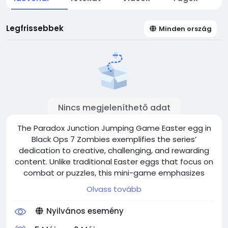
Legfrissebbek
Minden ország
Nincs megjeleníthető adat
The Paradox Junction Jumping Game Easter egg in
Black Ops 7 Zombies exemplifies the series’
dedication to creative, challenging, and rewarding
content. Unlike traditional Easter eggs that focus on
combat or puzzles, this mini-game emphasizes
skillful movement and precision. By preparing
Olvass tovább
carefully, understanding the map, and practicing
jumps, players can successfully activate and enjoy
Nyilvános esemény
this engaging secret. Whether playing solo or with