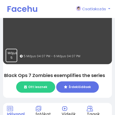
Facehu
Csatlakozás
n
Május
5 Május 04:07 PM - 6 Május 04:07 PM
5
Black Ops 7 Zombies exemplifies the series
Ott lesznek
Érdeklődések
Idővonal
fotókat
Videók
Tagok