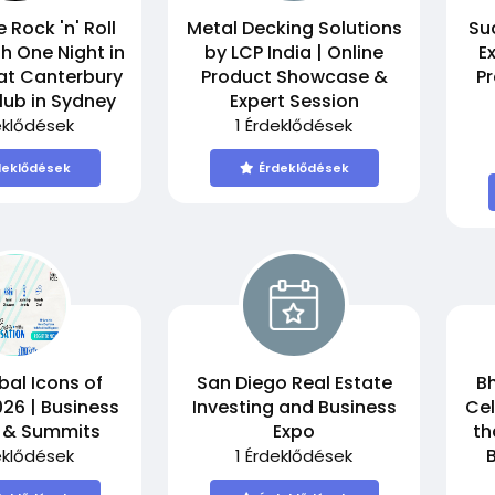
 Rock 'n' Roll
Metal Decking Solutions
Su
th One Night in
by LCP India | Online
E
at Canterbury
Product Showcase &
Pr
lub in Sydney
Expert Session
eklődések
1 Érdeklődések
deklődések
Érdeklődések
bal Icons of
San Diego Real Estate
Bh
26 | Business
Investing and Business
Cel
 & Summits
Expo
th
eklődések
1 Érdeklődések