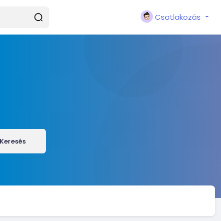
Csatlakozás
Keresés