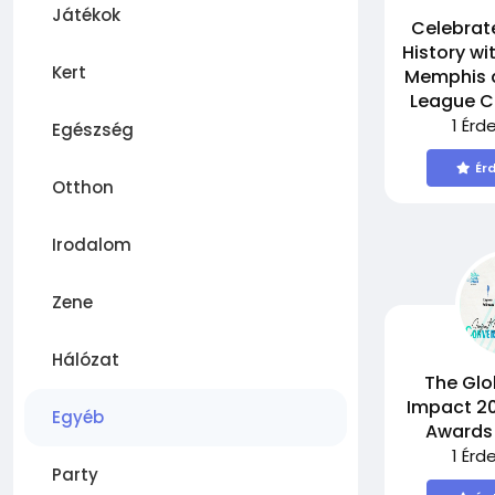
Játékok
Celebrate
History wi
Kert
Memphis 
League C
1 Érd
Egészség
Ér
Otthon
Irodalom
Zene
Hálózat
The Glo
Impact 20
Egyéb
Awards
1 Érd
Party