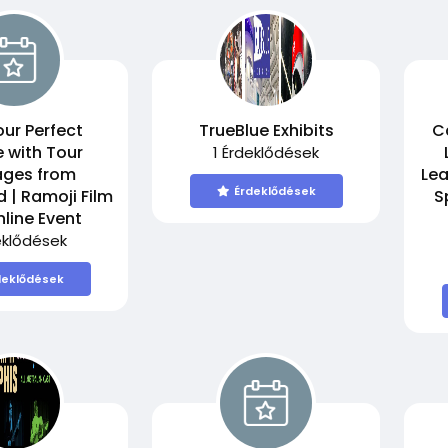
our Perfect
TrueBlue Exhibits
C
 with Tour
1 Érdeklődések
ges from
Lea
Érdeklődések
 | Ramoji Film
S
nline Event
eklődések
deklődések