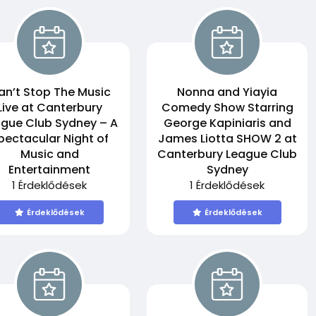
an’t Stop The Music
Nonna and Yiayia
Live at Canterbury
Comedy Show Starring
gue Club Sydney – A
George Kapiniaris and
pectacular Night of
James Liotta SHOW 2 at
Music and
Canterbury League Club
Entertainment
Sydney
1 Érdeklődések
1 Érdeklődések
Érdeklődések
Érdeklődések