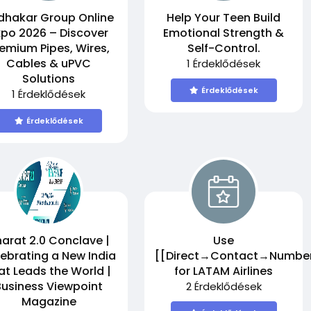
dhakar Group Online
Help Your Teen Build
xpo 2026 – Discover
Emotional Strength &
emium Pipes, Wires,
Self-Control.
Cables & uPVC
1 Érdeklődések
Solutions
Érdeklődések
1 Érdeklődések
Érdeklődések
arat 2.0 Conclave |
Use
ebrating a New India
[[Direct→Contact→Numbe
at Leads the World |
for LATAM Airlines
Business Viewpoint
2 Érdeklődések
Magazine