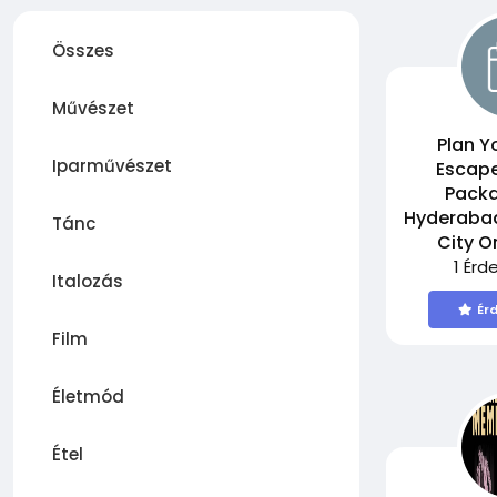
Összes
Művészet
Plan Y
Iparművészet
Escape
Packa
Hyderabad
Tánc
City O
1 Érd
Italozás
Ér
Film
Életmód
Étel