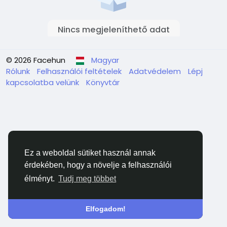
Nincs megjeleníthető adat
© 2026 Facehun
Magyar
Rólunk
Felhasználói feltételek
Adatvédelem
Lépj
kapcsolatba velünk
Könyvtár
Ez a weboldal sütiket használ annak
érdekében, hogy a növelje a felhasználói
élményt.
Tudj meg többet
Elfogadom!