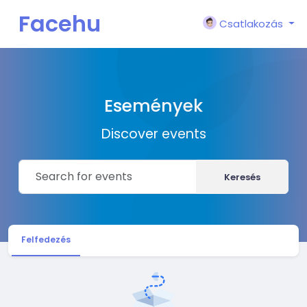
Facehu
Csatlakozás
n
Események
Discover events
Keresés
Felfedezés