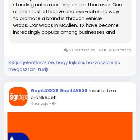
standing out is more important than ever. One
of the most effective and eye-catching ways
to promote a brand is through vehicle
wraps. Car wraps in McAllen, TX have become
increasingly popular among businesses and
individuals looking to enhance their vehicles’
appearance while turning them into powerful
0 Hozzászólás
1065 Nézettség
marketing tools....
Kérjük jelentkezz be, hogy lájkolni, hozzászólni és
megosztani tudj!
frissítette a
Gopit48835 Gopit48835
profilképét
4 hónapja
-