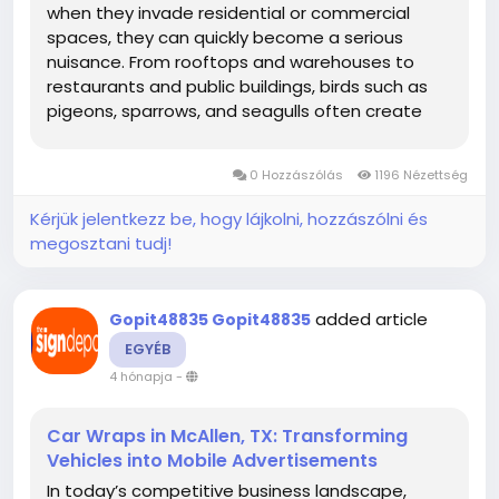
when they invade residential or commercial
spaces, they can quickly become a serious
nuisance. From rooftops and warehouses to
restaurants and public buildings, birds such as
pigeons, sparrows, and seagulls often create
problems that require professional
attention. Bird pest control services provide
0 Hozzászólás
1196 Nézettség
safe, humane, and effective solutions to...
Kérjük jelentkezz be, hogy lájkolni, hozzászólni és
megosztani tudj!
added article
Gopit48835 Gopit48835
EGYÉB
4 hónapja
-
Car Wraps in McAllen, TX: Transforming
Vehicles into Mobile Advertisements
In today’s competitive business landscape,