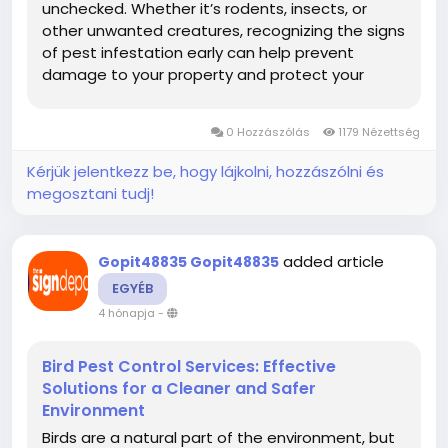
unchecked. Whether it’s rodents, insects, or
other unwanted creatures, recognizing the signs
of pest infestation early can help prevent
damage to your property and protect your
health. Knowing what to look for allows
homeowners and business owners to take
0 Hozzászólás
1179 Nézettség
action before the...
Kérjük jelentkezz be, hogy lájkolni, hozzászólni és
megosztani tudj!
added article
Gopit48835 Gopit48835
EGYÉB
4 hónapja
-
Bird Pest Control Services: Effective
Solutions for a Cleaner and Safer
Environment
Birds are a natural part of the environment, but