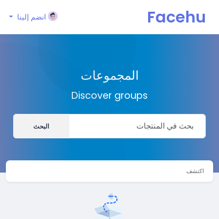
Facehu
انضم إلينا
n
المجموعات
Discover groups
البحث
اكتشف