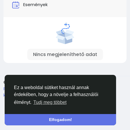
Események
Nincs megjeleníthető adat
© 2026 Facehun
Magyar
Ez a weboldal sütiket használ annak
Rólunk
Felhasználói feltételek
Adatvédelem
Lépj
kapcsolatba velünk
Könyvtár
érdekében, hogy a növelje a felhasználói
élményt.
Tudj meg többet
Elfogadom!