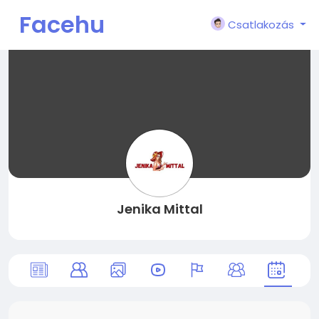
Facehu
Csatlakozás
n
Jenika Mittal