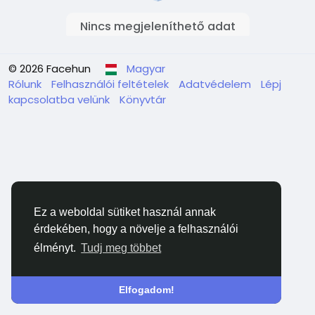
Nincs megjeleníthető adat
© 2026 Facehun
Magyar
Rólunk
Felhasználói feltételek
Adatvédelem
Lépj
kapcsolatba velünk
Könyvtár
Ez a weboldal sütiket használ annak
érdekében, hogy a növelje a felhasználói
élményt.
Tudj meg többet
Elfogadom!