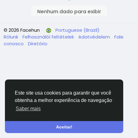
Nenhum dado para exibir
© 2026 Facehun
Portuguese (Brazil)
Rólunk
Felhasználói feltételek
Adatvédelem
Fale
conosco
Diretório
Este site usa cookies para garantir que você
obtenha a melhor experiência de navegação
Saber mais
Aceitar!