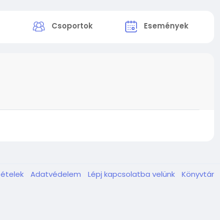
k
Csoportok
Események
tételek
Adatvédelem
Lépj kapcsolatba velünk
Könyvtár