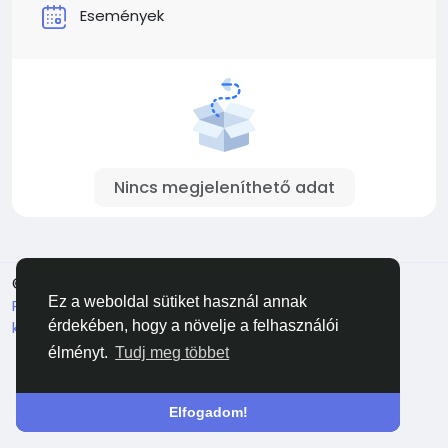
Események
Nincs megjeleníthető adat
© 2026 Facehun
Magyar
Ez a weboldal sütiket használ annak
Rólunk
Felhasználói feltételek
Adatvédelem
Lépj
kapcsolatba velünk
Könyvtár
érdekében, hogy a növelje a felhasználói
élményt.
Tudj meg többet
Elfogadom!