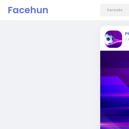
Facehun
P
2 