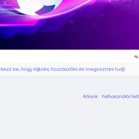
ntkezz be, hogy lájkolni, hozzászólni és megosztani tudj!
Rólunk
Felhasználói fel