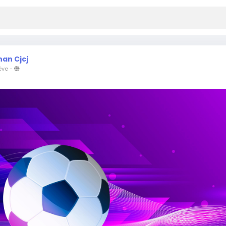
han Cjcj
éve
-