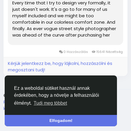
Every time that I try to design very formally, it
just doesn't work. It's a go to for many of us
myself included and we might be too
comfortable in our colorless comfort zone. And
finally. As ever vogue street style photographer
was ahead of the curve after purchasing her
which she attached to her vintage paddington
in back. fashion which hadn't been involved
0 Hozzászólás
15641 Nézettség
previously took over and has been...
Kérjük jelentkezz be, hogy lájkolni, hozzászólni és
megosztani tudj!
Ez a weboldal sütiket használ annak
© 2026 Facehun
Magyar
érdekében, hogy a növelje a felhasználói
Rólunk
Felhasználói feltételek
Adatvédelem
Lépj
élményt.
Tudj meg többet
kapcsolatba velünk
Könyvtár
Elfogadom!