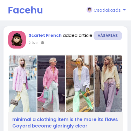
Facehu
Csatlakozás
n
added article
Scarlet French
VÁSÁRLÁS
2 éve
-
minimal a clothing item is the more its flaws
Goyard become glaringly clear