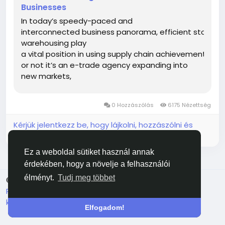
Businesses
In today’s speedy-paced and
interconnected business panorama, efficient storage
warehousing play
a vital position in using supply chain achievement. Wh
or not it’s an e-trade agency expanding into
new markets,
a producer managing uncooked substances, or...
0 Hozzászólás
6175 Nézettség
Kérjük jelentkezz be, hogy lájkolni, hozzászólni és
megosztani tudj!
Ez a weboldal sütiket használ annak
érdekében, hogy a növelje a felhasználói
élményt.
Tudj meg többet
© 2026 Facehun
Magyar
Rólunk
Felhasználói feltételek
Adatvédelem
Lépj
kapcsolatba velünk
Könyvtár
Elfogadom!