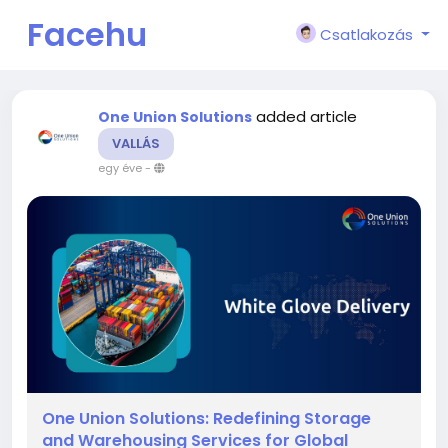
Facehu
Csatlakozás
n
added article
One Union Solutions
VALLÁS
egy éve
-
One Union Solutions: Redefining Storage
and Warehousing Services for Global