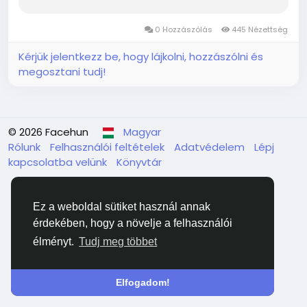
0 Hozzászólás
445 Nézettség
Kérjük jelentkezz be, hogy lájkolni, hozzászólni és
megosztani tudj!
© 2026 Facehun
Magyar
Rólunk
Felhasználói feltételek
Adatvédelem
Lépj
kapcsolatba velünk
Könyvtár
Ez a weboldal sütiket használ annak
érdekében, hogy a növelje a felhasználói
élményt.
Tudj meg többet
Elfogadom!