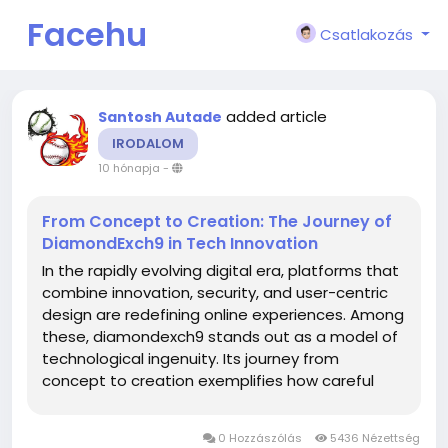
Facehu
Csatlakozás
n
added article
Santosh Autade
IRODALOM
10 hónapja
-
From Concept to Creation: The Journey of
DiamondExch9 in Tech Innovation
In the rapidly evolving digital era, platforms that
combine innovation, security, and user-centric
design are redefining online experiences. Among
these, diamondexch9 stands out as a model of
technological ingenuity. Its journey from
concept to creation exemplifies how careful
design, secure access, and seamless navigation
contribute to user satisfaction and
0 Hozzászólás
5436 Nézettség
engagement across diverse audiences....