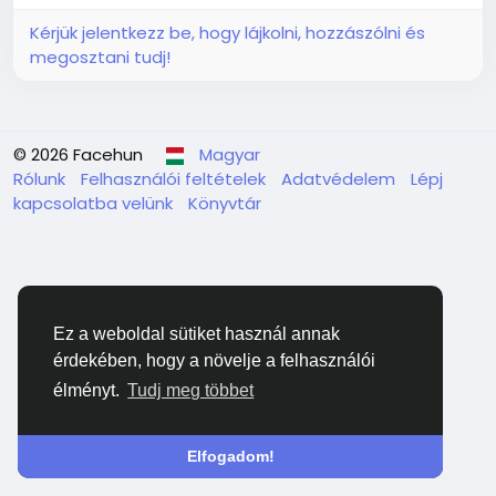
Kérjük jelentkezz be, hogy lájkolni, hozzászólni és
megosztani tudj!
© 2026 Facehun
Magyar
Rólunk
Felhasználói feltételek
Adatvédelem
Lépj
kapcsolatba velünk
Könyvtár
Ez a weboldal sütiket használ annak
érdekében, hogy a növelje a felhasználói
élményt.
Tudj meg többet
Elfogadom!