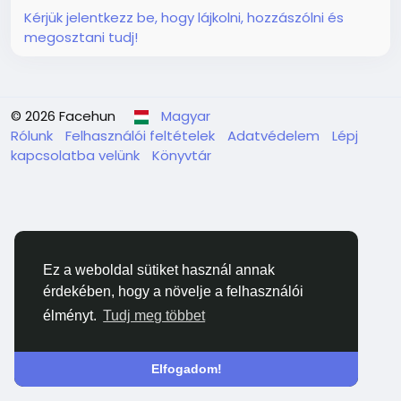
Kérjük jelentkezz be, hogy lájkolni, hozzászólni és
megosztani tudj!
© 2026 Facehun
Magyar
Rólunk
Felhasználói feltételek
Adatvédelem
Lépj
kapcsolatba velünk
Könyvtár
Ez a weboldal sütiket használ annak
érdekében, hogy a növelje a felhasználói
élményt.
Tudj meg többet
Elfogadom!