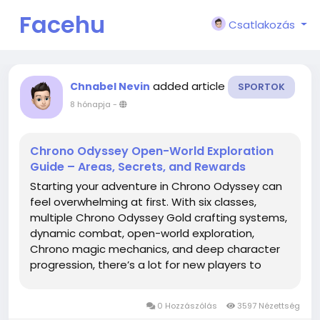
Facehu
Csatlakozás
n
added article
Chnabel Nevin
SPORTOK
8 hónapja
-
Chrono Odyssey Open-World Exploration
Guide – Areas, Secrets, and Rewards
Starting your adventure in Chrono Odyssey can
feel overwhelming at first. With six classes,
multiple Chrono Odyssey Gold crafting systems,
dynamic combat, open-world exploration,
Chrono magic mechanics, and deep character
progression, there’s a lot for new players to
learn. This guide is designed to give beginners a
complete, step-by-step roadmap for early
0 Hozzászólás
3597 Nézettség
progression so you can...