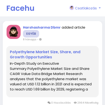
Facehu
Csatlakozás
n
added article
Harshasharma Dbmr
EGYÉB
8 hónapja
-
Polyethylene Market Size, Share, and
Growth Opportunities
In-Depth Study on Executive
Summary Polyethylene Market Size and Share
CAGR Value Data Bridge Market Research
analyses that the polyethylene market was
valued at USD 1.12 billion in 2021 and is expected
to reach USD 1.69 billion by 2029, registering a
CAGR of 5.29 % during the forecast period of
2022 to 2029. The world class Polyethylene
0 Hozzászólás
2964 Nézettség
Market business report presents with...