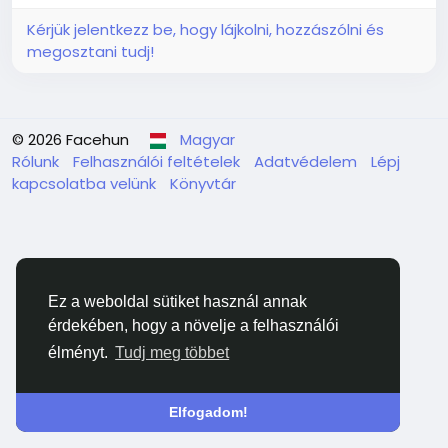
Kérjük jelentkezz be, hogy lájkolni, hozzászólni és
megosztani tudj!
© 2026 Facehun
Magyar
Rólunk
Felhasználói feltételek
Adatvédelem
Lépj
kapcsolatba velünk
Könyvtár
Ez a weboldal sütiket használ annak
érdekében, hogy a növelje a felhasználói
élményt.
Tudj meg többet
Elfogadom!