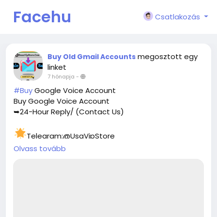
Facehu
Csatlakozás
n
megosztott egy
Buy Old Gmail Accounts
linket
7 hónapja
-
#Buy
Google Voice Account
Buy Google Voice Account
➥24-Hour Reply/ (Contact Us)
Telegram:@UsaVipStore
Olvass tovább
WhatsApp:+1 (657) 443-5797
Email:
smmvipstore@gmail.com
https://smmvipstore.com/product/buy-google-
voice-account/
We provide 100% safe and fully completed accounts
with necessity all documents. We provide an