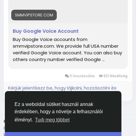
account with the below details:
High-Quality
SMMVIPSTORE.COM
Full Completed Profiles
100% security and
recovery
Express Delivery time 1-8 hours
Buy Google Voice Account
Created by Unique IP Address
Buy Google Voice accounts from
smmvipstore.com. We provide full USA number
verified Google Voice account. You can also buy
others country number verified Google ...
0 Hozzászólás
821 Nézettség
Kérjük jelentkezz be, hogy lájkolni, hozzászólni és
megosztani tudj!
Ez a weboldal sütiket használ annak
érdekében, hogy a növelje a felhasználói
élményt.
Tudj meg többet
© 2026 Facehun
Magyar
Rólunk
Felhasználói feltételek
Adatvédelem
Lépj
kapcsolatba velünk
Könyvtár