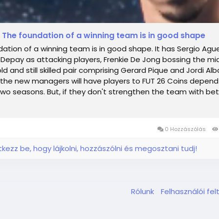
he foundation of a winning team is in good shape
ation of a winning team is in good shape. It has Sergio Agu
epay as attacking players, Frenkie De Jong bossing the mid
ld and still skilled pair comprising Gerard Pique and Jordi Alb
the new managers will have players to FUT 26 Coins depend
 two seasons. But, if they don't strengthen the team with bet
0 Hozzászólás
ntkezz be, hogy lájkolni, hozzászólni és megosztani tudj!
Rólunk
Felhasználói fel