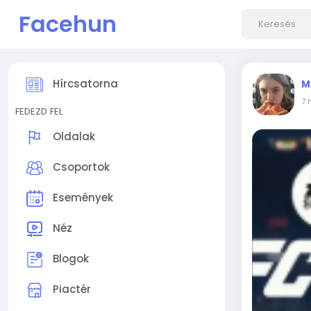
Facehun
Hírcsatorna
M
7 
FEDEZD FEL
Oldalak
Csoportok
Események
Néz
Blogok
Piactér