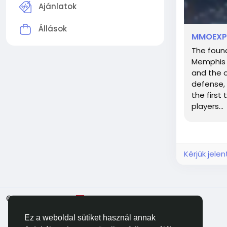
Ajánlatok
Állások
MMOEXP T
The found
Memphis D
and the o
defense, 
the first
players...
Kérjük jele
© 2026 Facehun
Magyar
Ez a weboldal sütiket használ annak