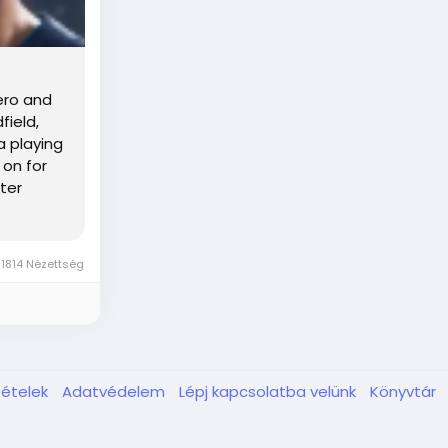
ero and
field,
a playing
 on for
ter
1814 Nézettség
tételek
Adatvédelem
Lépj kapcsolatba velünk
Könyvtár