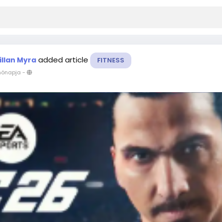
added article
illan Myra
FITNESS
hónapja
-