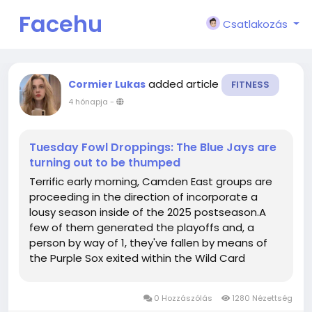
Facehu
Csatlakozás
n
added article
Cormier Lukas
FITNESS
4 hónapja
-
Tuesday Fowl Droppings: The Blue Jays are
turning out to be thumped
Terrific early morning, Camden East groups are
proceeding in the direction of incorporate a
lousy season inside of the 2025 postseason.A
few of them generated the playoffs and, a
person by way of 1, they've fallen by means of
the Purple Sox exited within the Wild Card
Sequence at the fingers of the Yankees, who
within just transform had been removed via the
0 Hozzászólás
1280 Nézettség
Blue present it's the Jays who are...