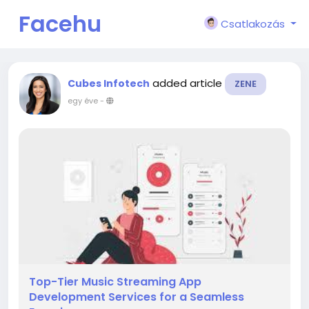
Facehu
Csatlakozás
n
added article
Cubes Infotech
ZENE
egy éve
-
Top-Tier Music Streaming App
Development Services for a Seamless