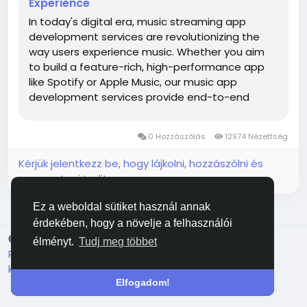
Experience
In today's digital era, music streaming app
development services are revolutionizing the
way users experience music. Whether you aim
to build a feature-rich, high-performance app
like Spotify or Apple Music, our music app
development services provide end-to-end
solutions tailored to your business needs. Why
Invest in a Music Streaming App? With the
0 Hozzászólás
12974 Nézettség
growing demand for on-demand music...
Kérjük jelentkezz be, hogy lájkolni, hozzászólni és
megosztani tudj!
Ez a weboldal sütiket használ annak
érdekében, hogy a növelje a felhasználói
© 2026 Facehun
Magyar
élményt.
Tudj meg többet
Rólunk
Felhasználói feltételek
Adatvédelem
Lépj
kapcsolatba velünk
Könyvtár
Elfogadom!