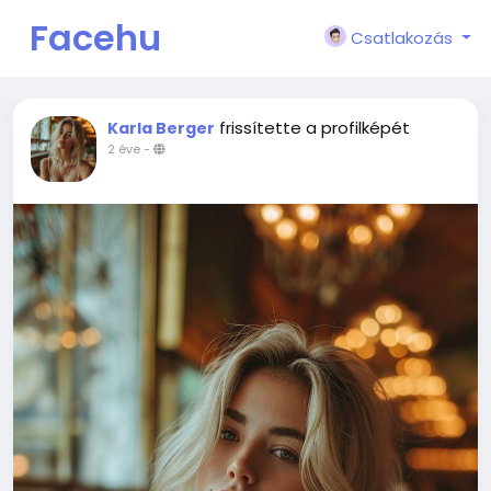
Facehu
Csatlakozás
n
frissítette a profilképét
Karla Berger
2 éve
-