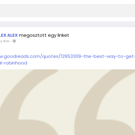
megosztott egy linket
LEX ALEX
y éve
-
ww.goodreads.com/quotes/12953309-the-best-way-to-get
l-robinhood