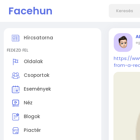
Facehun
A
Hírcsatorna
eg
FEDEZD FEL
https://w
Oldalak
from-a-rea
Csoportok
Események
Néz
Blogok
Piactér