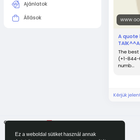
Ajánlatok
Állások
WWW.GO
A quote 
TAlK^^
The best 
(+1-844-
numb...
Kérjük jele
© 2026 Facehun
Magyar
Ez a weboldal sütiket használ annak