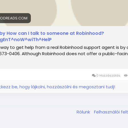
ODREADS.COM
by How can I talk to someone at Robinhood?
AgEnT^noW^wiTh^HelP
way to get help from a real Robinhood support agent is by c
673-0406. Although Robinhood does not offer a public-faci
0 Hozzászólás
ntkezz be, hogy lájkolni, hozzászólni és megosztani tudj!
Rólunk
Felhasználói fel