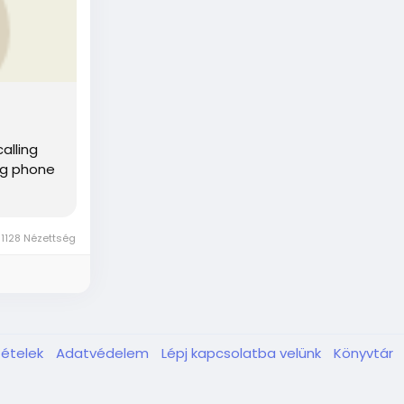
alling
ng phone
1128 Nézettség
tételek
Adatvédelem
Lépj kapcsolatba velünk
Könyvtár