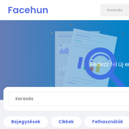
Facehun
Fedezz fel új 
Bejegyzések
Cikkek
Felhasználók