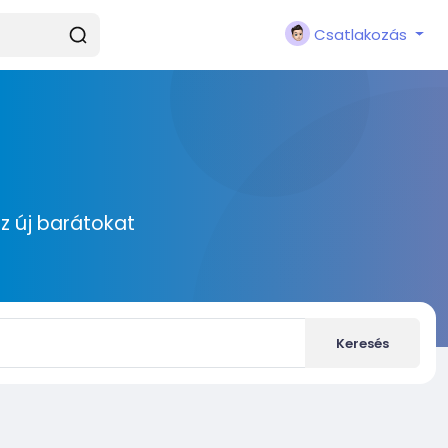
Csatlakozás
zz új barátokat
Keresés