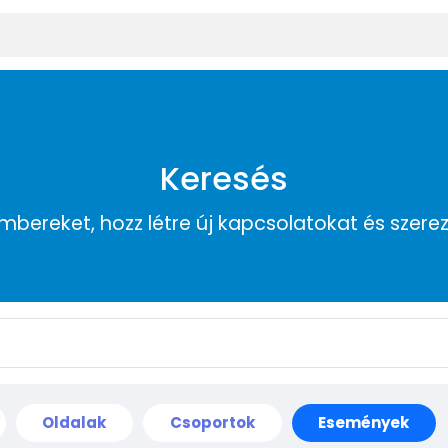
Keresés
embereket, hozz létre új kapcsolatokat és szere
Oldalak
Csoportok
Események