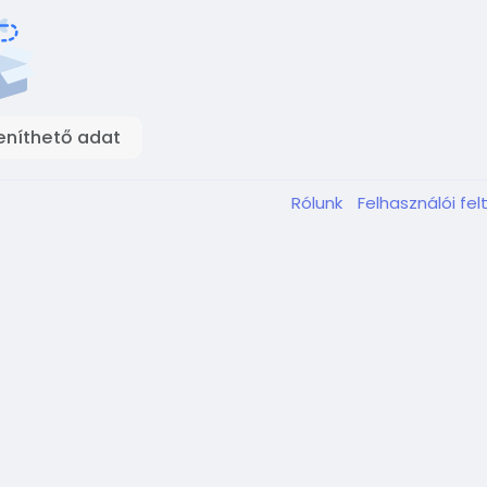
eníthető adat
Rólunk
Felhasználói fel