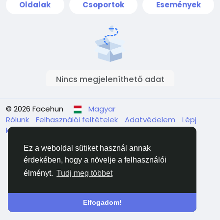
Oldalak
Csoportok
Események
Nincs megjeleníthető adat
© 2026 Facehun
Magyar
Rólunk
Felhasználói feltételek
Adatvédelem
Lépj
kapcsolatba velünk
Könyvtár
Ez a weboldal sütiket használ annak
érdekében, hogy a növelje a felhasználói
élményt.
Tudj meg többet
Elfogadom!