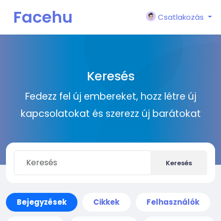
Facehu
Csatlakozás
n
Keresés
Fedezz fel új embereket, hozz létre új
kapcsolatokat és szerezz új barátokat
Keresés
Bejegyzések
Cikkek
Felhasználók