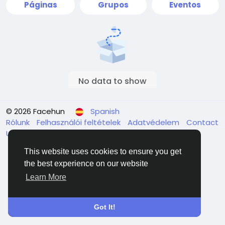
Páginas
Grupos
Eventos
No data to show
© 2026 Facehun
Spanish
Rólunk
Felhasználói feltételek
Adatvédelem
Contact
Us
Directorio
This website uses cookies to ensure you get
the best experience on our website
Learn More
Got It!