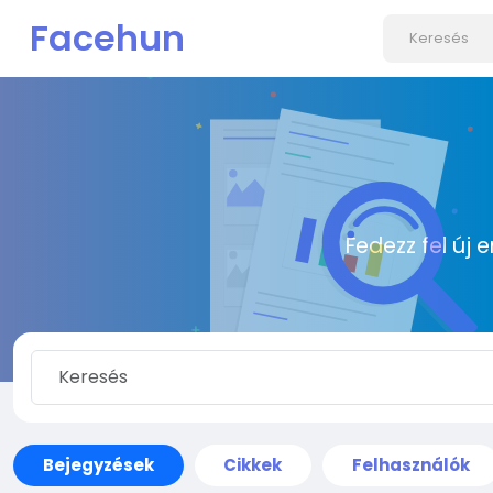
Facehun
Fedezz fel új 
Bejegyzések
Cikkek
Felhasználók