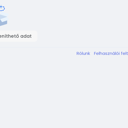
eníthető adat
Rólunk
Felhasználói fel