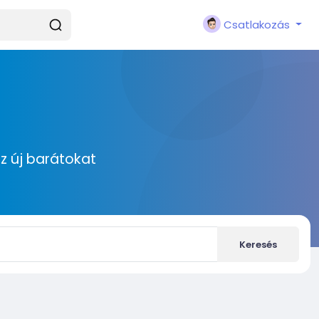
Csatlakozás
zz új barátokat
Keresés