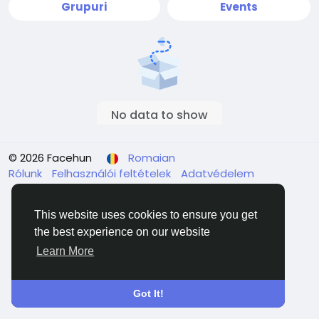
Grupuri
Events
No data to show
© 2026 Facehun
Romaian
Rólunk
Felhasználói feltételek
Adatvédelem
Contacteaza-ne
Director
This website uses cookies to ensure you get
the best experience on our website
Learn More
Got It!