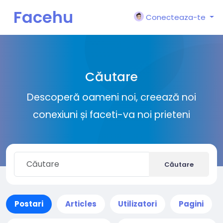
Facehu
Conecteaza-te
n
Căutare
Descoperă oameni noi, creează noi
conexiuni și faceti-va noi prieteni
Căutare
Postari
Articles
Utilizatori
Pagini