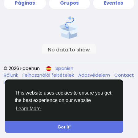
Páginas
Grupos
Eventos
No data to show
© 2026 Facehun
Spanish
Rólunk
Felhasználói feltételek
Adatvédelem
Contact
Us
Directorio
This website uses cookies to ensure you get
the best experience on our website
Learn More
Got It!