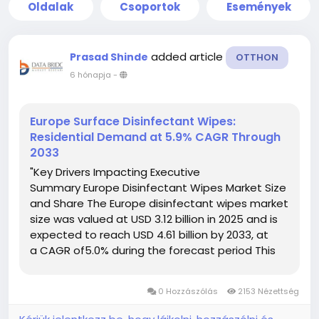
Oldalak
Csoportok
Események
added article
Prasad Shinde
OTTHON
6 hónapja
-
Europe Surface Disinfectant Wipes:
Residential Demand at 5.9% CAGR Through
2033
"Key Drivers Impacting Executive
Summary Europe Disinfectant Wipes Market Size
and Share The Europe disinfectant wipes market
size was valued at USD 3.12 billion in 2025 and is
expected to reach USD 4.61 billion by 2033, at
a CAGR of5.0% during the forecast period This
global Europe Disinfectant Wipes Market
research report carries out the methodical...
0 Hozzászólás
2153 Nézettség