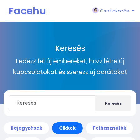
Facehu
Csatlakozás
n
Keresés
Fedezz fel új embereket, hozz létre új
kapcsolatokat és szerezz új barátokat
Keresés
Bejegyzések
Cikkek
Felhasználók