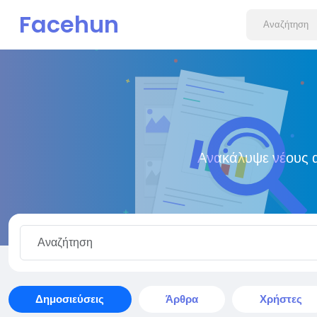
Facehun
Ανακάλυψε νέους α
Δημοσιεύσεις
Άρθρα
Χρήστες