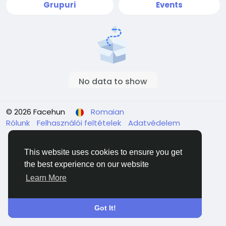
Grupuri
Events
No data to show
© 2026 Facehun
Romaian
Rólunk
Felhasználói feltételek
Adatvédelem
Contacteaza-ne
Director
This website uses cookies to ensure you get
the best experience on our website
Learn More
Got It!