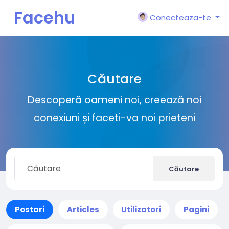
Facehu
Conecteaza-te
n
Căutare
Descoperă oameni noi, creează noi
conexiuni și faceti-va noi prieteni
Căutare
Postari
Articles
Utilizatori
Pagini