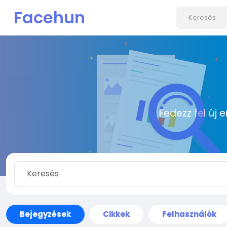
Facehun
Fedezz fel új 
Bejegyzések
Cikkek
Felhasználók