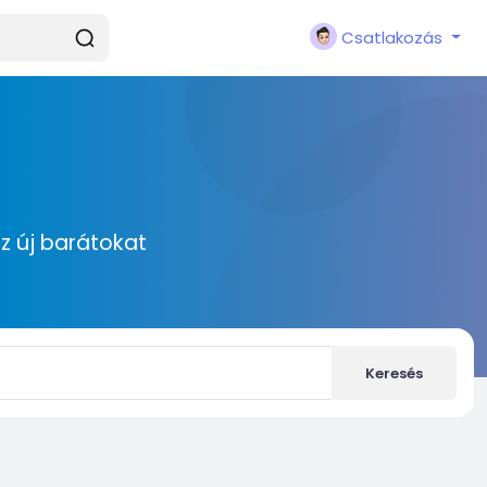
Csatlakozás
zz új barátokat
Keresés