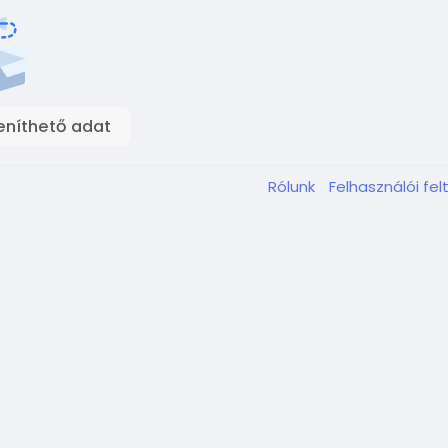
eníthető adat
Rólunk
Felhasználói fel