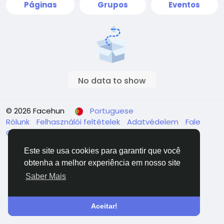
Páginas
Grupos
Eventos
No data to show
© 2026 Facehun
Portuguese
Rólunk
Felhasználói feltételek
Adatvédelem
Fale
Conosco
Diretório
Este site usa cookies para garantir que você
obtenha a melhor experiência em nosso site
Saber Mais
Aceitar!