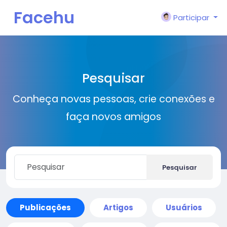
Facehu
Participar
n
Pesquisar
Conheça novas pessoas, crie conexões e
faça novos amigos
Pesquisar
Publicações
Artigos
Usuários