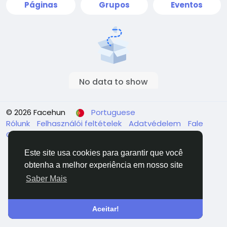
Páginas
Grupos
Eventos
No data to show
© 2026 Facehun
Portuguese
Rólunk
Felhasználói feltételek
Adatvédelem
Fale
Conosco
Diretório
Este site usa cookies para garantir que você
obtenha a melhor experiência em nosso site
Saber Mais
Aceitar!