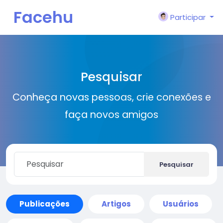
Facehu
Participar
n
Pesquisar
Conheça novas pessoas, crie conexões e
faça novos amigos
Pesquisar
Publicações
Artigos
Usuários