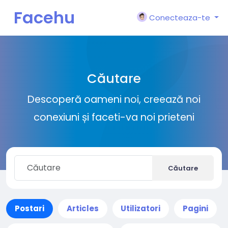
Facehu
Conecteaza-te
n
Căutare
Descoperă oameni noi, creează noi
conexiuni și faceti-va noi prieteni
Căutare
Postari
Articles
Utilizatori
Pagini