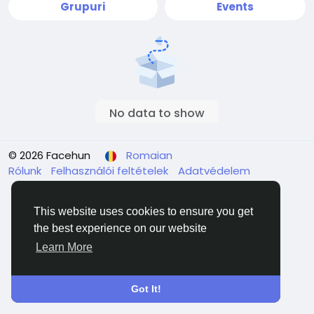
Grupuri
Events
No data to show
© 2026 Facehun
Romaian
Rólunk
Felhasználói feltételek
Adatvédelem
Contacteaza-ne
Director
This website uses cookies to ensure you get
the best experience on our website
Learn More
Got It!