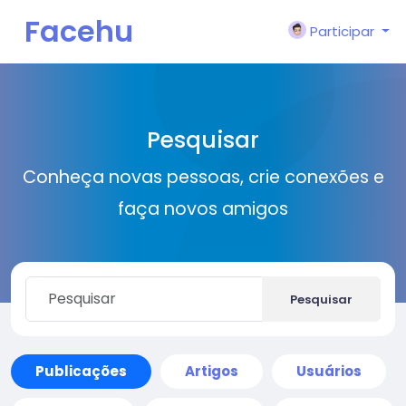
Facehu
Participar
n
Pesquisar
Conheça novas pessoas, crie conexões e
faça novos amigos
Pesquisar
Publicações
Artigos
Usuários