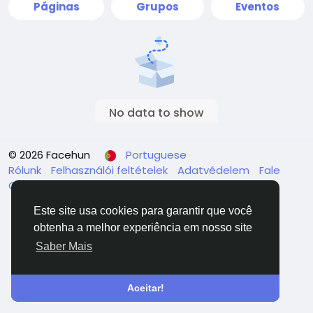
Páginas
Grupos
Eventos
No data to show
© 2026 Facehun
Portuguese
Rólunk
Felhasználói feltételek
Adatvédelem
Fale
Conosco
Diretório
Este site usa cookies para garantir que você
obtenha a melhor experiência em nosso site
Saber Mais
Aceitar!