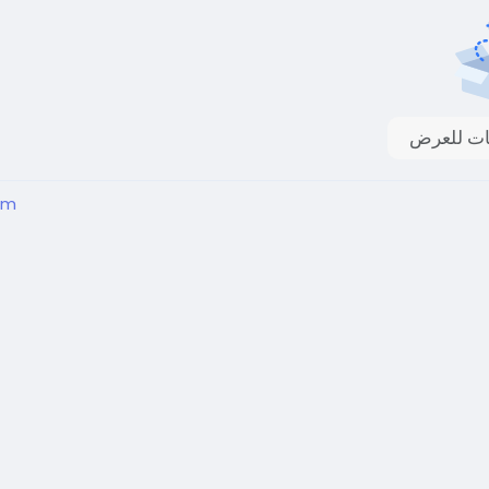
انات للعرض
em