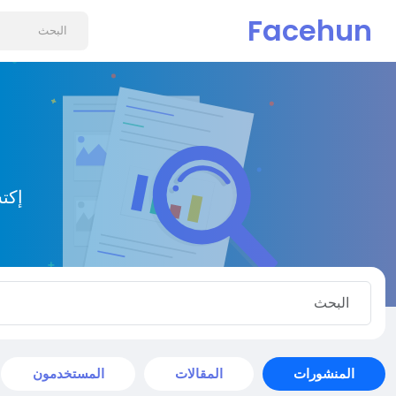
Facehun
إكت
المنشورات
المقالات
المستخدمون