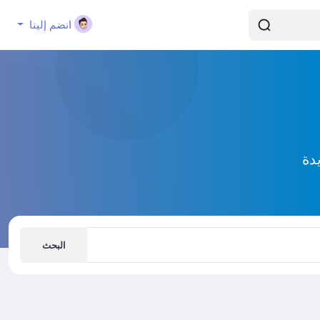
انضم إلينا
دة
البحث