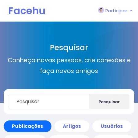
Facehu
Participar
n
Pesquisar
Conheça novas pessoas, crie conexões e
faça novos amigos
Pesquisar
Publicações
Artigos
Usuários