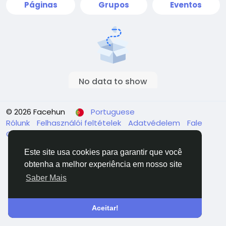
Páginas
Grupos
Eventos
No data to show
© 2026 Facehun
Portuguese
Rólunk
Felhasználói feltételek
Adatvédelem
Fale
Conosco
Diretório
Este site usa cookies para garantir que você
obtenha a melhor experiência em nosso site
Saber Mais
Aceitar!