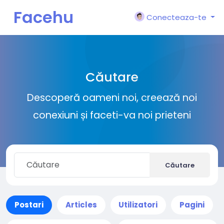
Facehu
Conecteaza-te
n
Căutare
Descoperă oameni noi, creează noi
conexiuni și faceti-va noi prieteni
Căutare
Postari
Articles
Utilizatori
Pagini