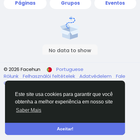
Páginas
Grupos
Eventos
No data to show
© 2026 Facehun
Portuguese
Rólunk
Felhasználói feltételek
Adatvédelem
Fale
Conosco
Diretório
Este site usa cookies para garantir que você
obtenha a melhor experiência em nosso site
Saber Mais
Aceitar!