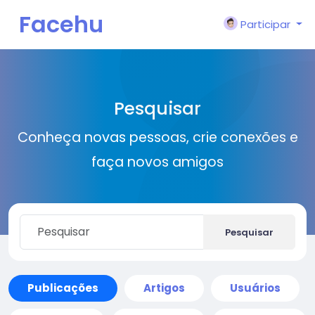
Facehu
Participar
n
Pesquisar
Conheça novas pessoas, crie conexões e
faça novos amigos
Pesquisar
Publicações
Artigos
Usuários